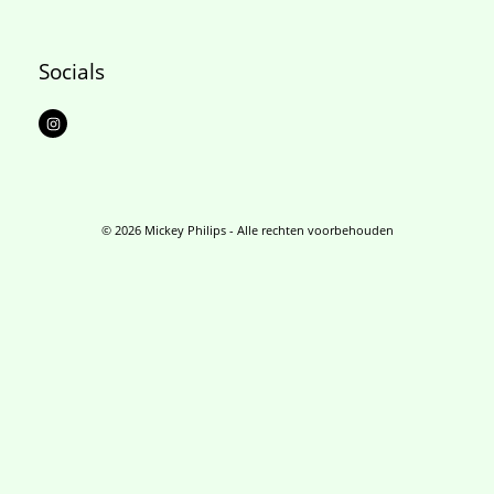
Socials
I
n
s
t
a
g
r
a
m
© 2026 Mickey Philips - Alle rechten voorbehouden