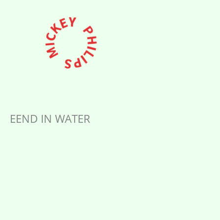
Ga
naar
de
inhoud
EEND IN WATER