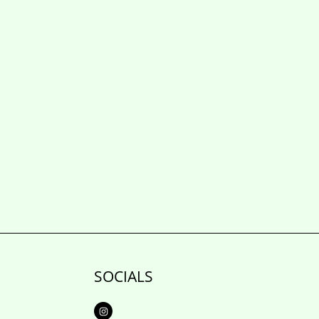
SOCIALS
I
n