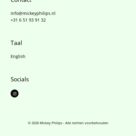
info@mickeyphilips.nl
+31 6 51 93 91 32
Taal
English
Socials
I
n
s
t
a
g
r
a
m
© 2026 Mickey Philips - Alle rechten voorbehouden