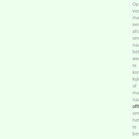
Op
voo
ma
ee
af
om
na
he
we
te
ko
kij
of
ma
na
off
om
he
te
bes