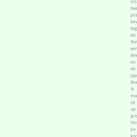
in
tw
pr
ke
teg
de
Ne
wi
Bee
en
de
Ja
Bee
Ik
ma
ze
op
gro
fo
en
ko