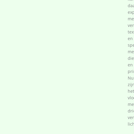
da
ex
me
ver
te
en
sp
me
di
en
pri
Nu
zij
he
vl
me
dri
ver
lic